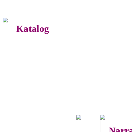
Creative
Katalog
160 Seite
150 farb
ISBN 978
Euro 39,
Narra