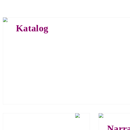
Creative
Katalog
160 Seite
150 farb
ISBN 978
Euro 39,
Narra