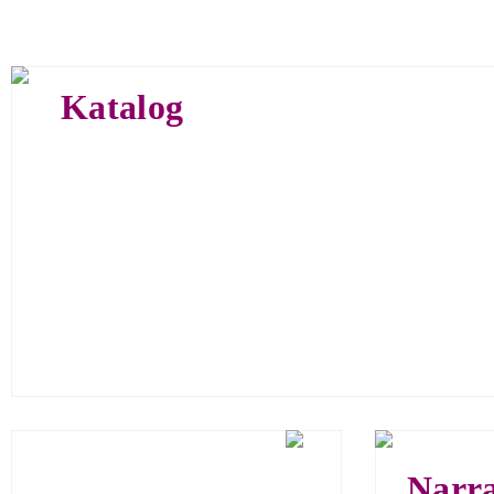
Creative
Katalog
160 Seite
150 farb
ISBN 978
Euro 39,
Narra